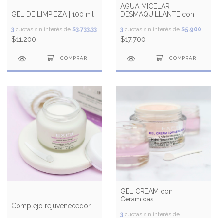
AGUA MICELAR
GEL DE LIMPIEZA | 100 ml
DESMAQUILLANTE con
Aloe Vera, Té Verde y
3
cuotas sin interés de
$3.733,33
Hamamelis
3
cuotas sin interés de
$5.900
$11.200
$17.700
GEL CREAM con
Ceramidas
Complejo rejuvenecedor
3
cuotas sin interés de