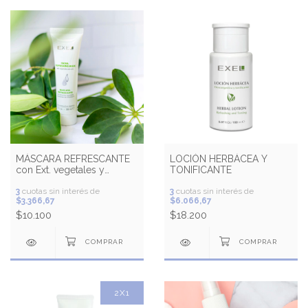
MÁSCARA REFRESCANTE
LOCIÓN HERBÁCEA Y
con Ext. vegetales y
TONIFICANTE
Liposomas de Vit. E
3
cuotas sin interés de
3
cuotas sin interés de
$3.366,67
$6.066,67
$10.100
$18.200
2X1