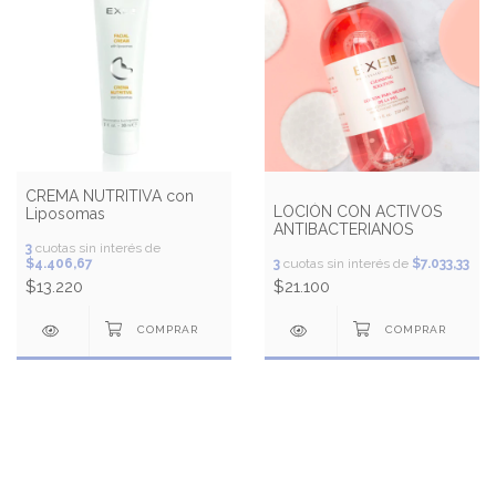
CREMA NUTRITIVA con
LOCIÓN CON ACTIVOS
Liposomas
ANTIBACTERIANOS
3
cuotas sin interés de
$4.406,67
3
cuotas sin interés de
$7.033,33
$13.220
$21.100