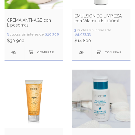
EMULSIÓN DE LIMPIEZA
CREMA ANTI-AGE con
con Vitamina E | 100ml
Liposomas
3
cuotas sin interés de
3
cuotas sin interés de
$10.300
$4.933,33
$30.900
$14.800