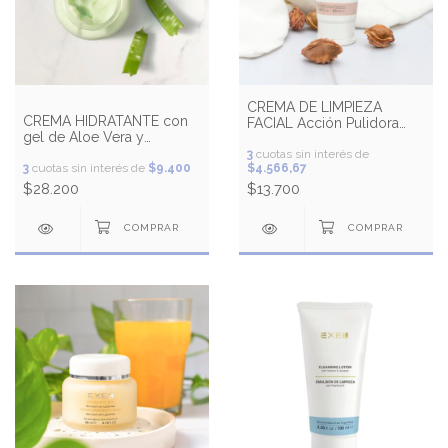
CREMA DE LIMPIEZA
CREMA HIDRATANTE con
FACIAL Acción Pulidora
gel de Aloe Vera y
(Grano fino)
Vitamina E
3
cuotas sin interés de
3
cuotas sin interés de
$9.400
$4.566,67
$28.200
$13.700