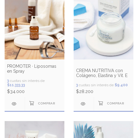
PROMOTER · Liposomas
CREMA NUTRITIVA con
en Spray
Colágeno, Elastina y Vit. E
3
cuotas sin interés de
$11.333,33
3
cuotas sin interés de
$9.400
$34.000
$28.200