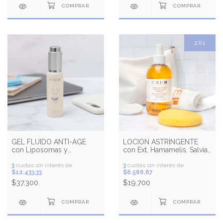
2X1
GEL FLUIDO ANTI-AGE
LOCIÓN ASTRINGENTE
con Liposomas y
con Ext. Hamamelis, Salvia
Nanomes®
y Romero
3
cuotas sin interés de
3
cuotas sin interés de
$12.433,33
$6.566,67
$37.300
$19.700