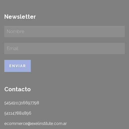
Newsletter
Contacto
5454911316697798
541147884896
ecommerce@exelinstitute.com.ar