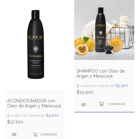
SHAMPOO con Óleo de
Argan y Maracuyá
3
cuotas sin interés de
$5.300
$15.900
ACONDICIONADOR con
Óleo de Argan y Maracuyá
3
cuotas sin interés de
$5.900
$17.700
COMPRAR