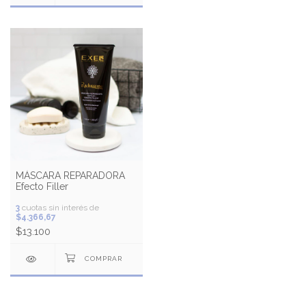
MÁSCARA REPARADORA
Efecto Filler
3
cuotas sin interés de
$4.366,67
$13.100