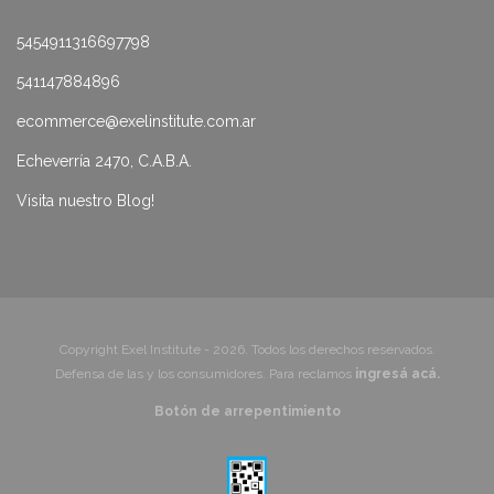
5454911316697798
541147884896
ecommerce@exelinstitute.com.ar
Echeverría 2470, C.A.B.A.
Visita nuestro Blog!
Copyright Exel Institute - 2026. Todos los derechos reservados.
Defensa de las y los consumidores. Para reclamos
ingresá acá.
Botón de arrepentimiento