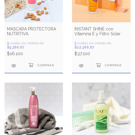
MÁSCARA PROTECTORA
INSTANT SHINE con
NUTRITIVA
Vitamina E y Filtro Solar
3
cuotas sin interés de
3
cuotas sin interés de
$5.366,67
$12.366,67
$16.100
$37.100