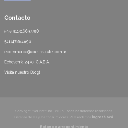
Contacto
5454911316697798
541147884896
ecommerce@exelinstitute.com.ar
Echeverría 2470, C.A.B.A.
Visita nuestro Blog!
Copyright Exel Institute - 2026. Todos los derechos reservados.
Defensa de las y los consumidores. Para reclamos
ingresá acá.
Botón de arrepentimiento