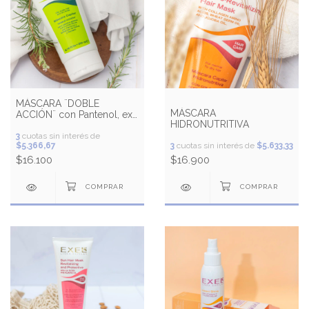
MÁSCARA ¨DOBLE
MÁSCARA
ACCIÓN¨ con Pantenol, ext.
HIDRONUTRITIVA
de Salvia y Romero
3
cuotas sin interés de
$5.366,67
3
cuotas sin interés de
$5.633,33
$16.100
$16.900