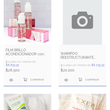
FILM BRILLO
SHAMPOO
ACONDICIONADOR con
REESTRUCTURANTE
Ceramidas y Filtro Solar
HIDRONUTRITIVO
3
cuotas sin interés de
$8.833,33
3
cuotas sin interés de
$6.733,33
$26.500
$20.200