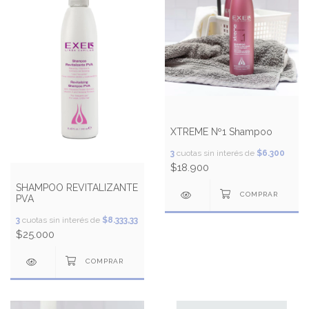
XTREME Nº1 Shampoo
3
cuotas sin interés de
$6.300
$18.900
SHAMPOO REVITALIZANTE
PVA
3
cuotas sin interés de
$8.333,33
$25.000