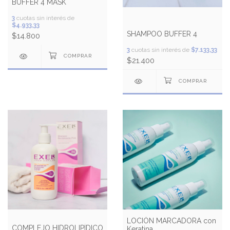
BUFFER 4 MASK
3
cuotas sin interés de
$4.933,33
SHAMPOO BUFFER 4
$14.800
3
cuotas sin interés de
$7.133,33
$21.400
LOCIÓN MARCADORA con
COMPLEJO HIDROLIPÍDICO
Keratina